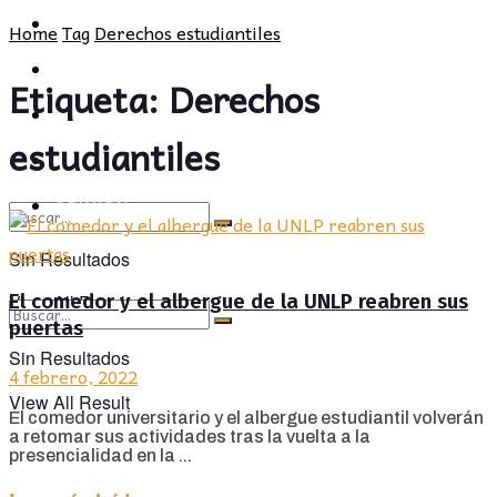
POLÍTICA
PROVINCIA
Home
Tag
Derechos estudiantiles
SOCIEDAD
POLÍTICA
Etiqueta:
Derechos
CULTURA
SOCIEDAD
estudiantiles
OPINIÓN
CULTURA
OPINIÓN
Sin Resultados
El comedor y el albergue de la UNLP reabren sus
View All Result
puertas
Sin Resultados
4 febrero, 2022
View All Result
El comedor universitario y el albergue estudiantil volverán
a retomar sus actividades tras la vuelta a la
presencialidad en la ...