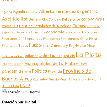
argentina
Alberto Fernández
Agenda cultural
agenda
Axel Kicillof
coronavirus
Berisso
CFK
Concejo Deliberante
covid-19
Cultura
Cristina Fernández de Kirchner
Deporte
economia
educación
Derechos Humanos
Elecciones
deportes
ensenada
Elecciones 2023
Estudiantes de La Plata
Estudiantes
Fútbol
Frente de Todos
Gimnasia y Esgrima La Plata
GELP
La Plata
Julio Garro
inflación
Justicia
Gobierno Nacional
Municipalidad de La Plata
musica
lobo
movilización
Provincia de
Politica
pandemia
Provincia
pincha
Buenos Aires
salud
RES
Sergio Massa
Universidad Nacional
UNLP
de La Plata
Estación Sur Digital