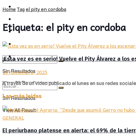
POLÍTICA
PROVINCIA
Home
Tag
el pity en cordoba
SOCIEDAD
POLÍTICA
Etiqueta:
el pity en cordoba
CULTURA
SOCIEDAD
OPINIÓN
CULTURA
OPINIÓN
¡Esta vez es en serio! Vuelve el Pity Álvarez a los 
Sin Resultados
18 noviembre, 2025
View All Result
A través de un video publicado el lunes en sus redes sociales
Las más leídas
Sin Resultados
View All Result
GENERAL
El periurbano platense en alerta: el 69% de la tier