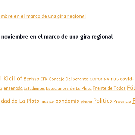
de noviembre en el marco de una gira regional
 Kicillof
coronavirus
covid
Berisso
CFK
Concejo Deliberante
Fú
ensenada
Frente de Todos
23
Estudiantes de La Plata
Estudiantes
Politica
idad de La Plata
pandemia
musica
Provincia
pincha