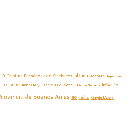
-19
Cultura
Cristina Fernández de Kirchner
Deporte
deportes
tbol
Gimnasia y Esgrima La Plata
inflación
GELP
Gobierno Nacional
Provincia de Buenos Aires
salud
RES
Sergio Massa