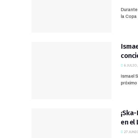
Durante 
la Copa 
Ismae
conci
6 JULIO,
Ismael S
próximo 
¡Ska-
en el
27 JUNIO