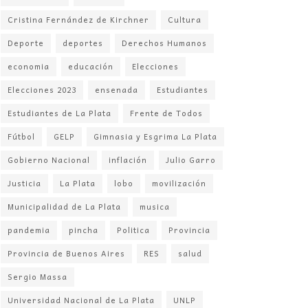
Cristina Fernández de Kirchner
Cultura
Deporte
deportes
Derechos Humanos
economia
educación
Elecciones
Elecciones 2023
ensenada
Estudiantes
Estudiantes de La Plata
Frente de Todos
Fútbol
GELP
Gimnasia y Esgrima La Plata
Gobierno Nacional
inflación
Julio Garro
Justicia
La Plata
lobo
movilización
Municipalidad de La Plata
musica
pandemia
pincha
Politica
Provincia
Provincia de Buenos Aires
RES
salud
Sergio Massa
Universidad Nacional de La Plata
UNLP