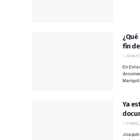
¿Qué 
fin d
26 MAYO
En Estac
document
Mariquita
Ya es
docum
3 ABRIL,
Joaquín 