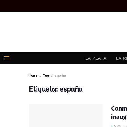
LA PLATA
LA R
Home
Tag
españa
Etiqueta:
españa
Conme
inaug
5 OCTUB