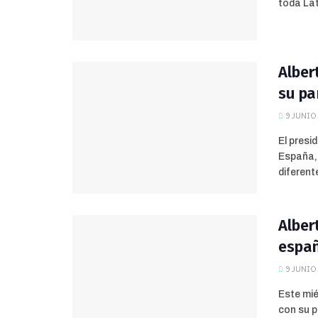
toda Lat
Alber
su pa
9 JUNIO,
El presi
España, 
diferent
Alber
españ
9 JUNIO,
Este mié
con su p