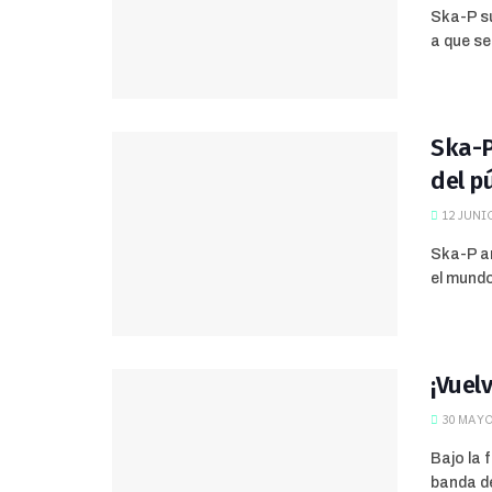
Ska-P s
a que se
Ska-P
del p
12 JUNIO
Ska-P an
el mundo
¡Vuel
30 MAYO
Bajo la 
banda de