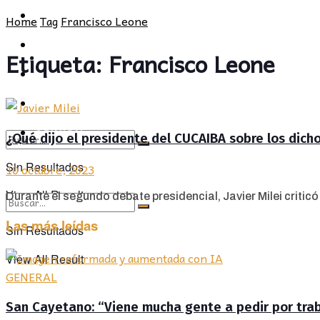
POLÍTICA
PROVINCIA
Home
Tag
Francisco Leone
SOCIEDAD
POLÍTICA
Etiqueta:
Francisco Leone
CULTURA
SOCIEDAD
OPINIÓN
CULTURA
OPINIÓN
¿Qué dijo el presidente del CUCAIBA sobre los dicho
Sin Resultados
10 octubre, 2023
View All Result
Durante el segundo debate presidencial, Javier Milei criticó
Las más leídas
Sin Resultados
View All Result
GENERAL
San Cayetano: “Viene mucha gente a pedir por traba