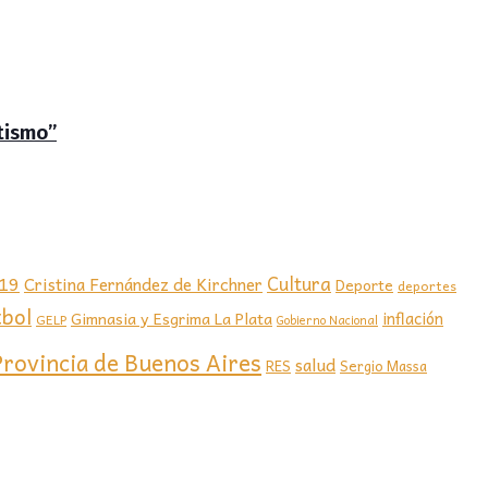
tismo”
-19
Cultura
Cristina Fernández de Kirchner
Deporte
deportes
tbol
Gimnasia y Esgrima La Plata
inflación
GELP
Gobierno Nacional
Provincia de Buenos Aires
salud
RES
Sergio Massa