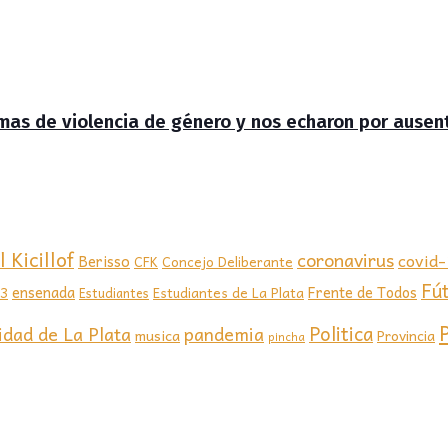
timas de violencia de género y nos echaron por ausen
 Kicillof
coronavirus
covid
Berisso
CFK
Concejo Deliberante
Fú
ensenada
Frente de Todos
23
Estudiantes de La Plata
Estudiantes
Politica
idad de La Plata
pandemia
musica
Provincia
pincha