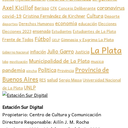
Axel Kicillof
coronavirus
Berisso
CFK
Concejo Deliberante
covid-19
Cultura
Cristina Fernández de Kirchner
Deporte
economia
educación
Derechos Humanos
Elecciones
deportes
ensenada
Elecciones 2023
Estudiantes de La Plata
Estudiantes
Fútbol
Frente de Todos
Gimnasia y Esgrima La Plata
GELP
La Plata
Julio Garro
inflación
Justicia
Gobierno Nacional
Municipalidad de La Plata
musica
lobo
movilización
Provincia de
Politica
pandemia
Provincia
pincha
Buenos Aires
salud
RES
Sergio Massa
Universidad Nacional
UNLP
de La Plata
Estación Sur Digital
Propietario: Centro de Cultura y Comunicación
Directora Responsable: Ailín J. M. Rocha