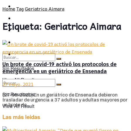
POLÍTICA
PROVINCIA
Home
Tag
Geriatrico Aimara
SOCIEDAD
POLÍTICA
Etiqueta:
Geriatrico Aimara
CULTURA
SOCIEDAD
OPINIÓN
CULTURA
OPINIÓN
Un brote de covid-19 activó los protocolos de
Sin Resultados
emergencia en un geriátrico de Ensenada
View All Result
27 mayo, 2021
Sin Resultados
(27-05-2021) En un geriátrico de Ensenada debieron
trasladar de urgencia a 37 adultos y adultas mayores por
un brote de ...
View All Result
Las más leídas