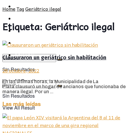
POLÍTICA
PROVINCIA
Home
Tag
Geriátrico ilegal
SOCIEDAD
POLÍTICA
Etiqueta:
Geriátrico ilegal
CULTURA
SOCIEDAD
OPINIÓN
CULTURA
OPINIÓN
Clausuraron un geriátrico sin habilitación
Sin Resultados
28 octubre, 2022
View All Result
En las últimas horas, la Municipalidad de La
Plata clausuró un hogar de ancianos que funcionaba de
manera ilegal. Por un ...
Sin Resultados
Las más leídas
View All Result
NACIONALES