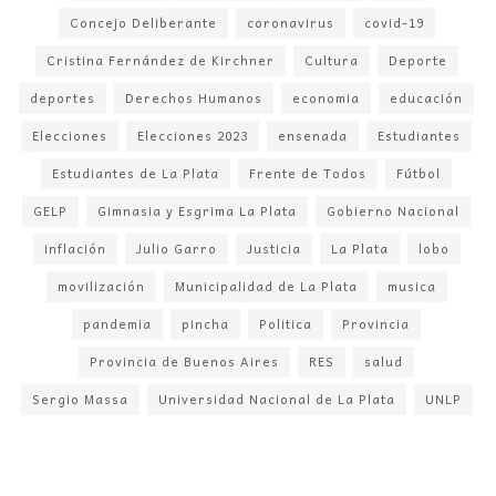
Concejo Deliberante
coronavirus
covid-19
Cristina Fernández de Kirchner
Cultura
Deporte
deportes
Derechos Humanos
economia
educación
Elecciones
Elecciones 2023
ensenada
Estudiantes
Estudiantes de La Plata
Frente de Todos
Fútbol
GELP
Gimnasia y Esgrima La Plata
Gobierno Nacional
inflación
Julio Garro
Justicia
La Plata
lobo
movilización
Municipalidad de La Plata
musica
pandemia
pincha
Politica
Provincia
Provincia de Buenos Aires
RES
salud
Sergio Massa
Universidad Nacional de La Plata
UNLP