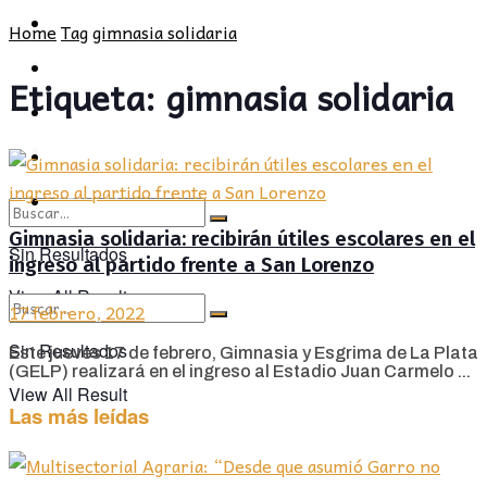
POLÍTICA
PROVINCIA
Home
Tag
gimnasia solidaria
SOCIEDAD
POLÍTICA
Etiqueta:
gimnasia solidaria
CULTURA
SOCIEDAD
OPINIÓN
CULTURA
OPINIÓN
Gimnasia solidaria: recibirán útiles escolares en el
Sin Resultados
ingreso al partido frente a San Lorenzo
View All Result
17 febrero, 2022
Sin Resultados
Este jueves 17 de febrero, Gimnasia y Esgrima de La Plata
(GELP) realizará en el ingreso al Estadio Juan Carmelo ...
View All Result
Las más leídas