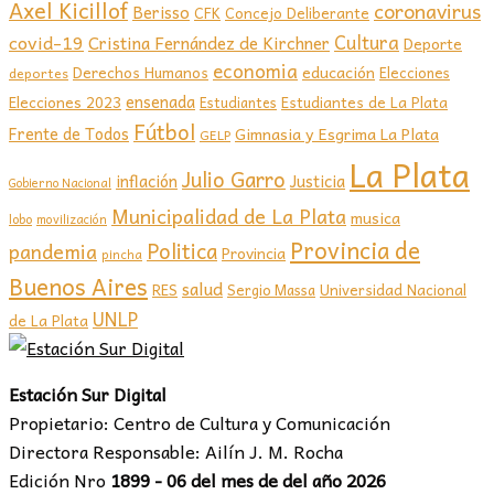
Axel Kicillof
coronavirus
Berisso
CFK
Concejo Deliberante
covid-19
Cultura
Cristina Fernández de Kirchner
Deporte
economia
educación
Derechos Humanos
Elecciones
deportes
ensenada
Elecciones 2023
Estudiantes de La Plata
Estudiantes
Fútbol
Frente de Todos
Gimnasia y Esgrima La Plata
GELP
La Plata
Julio Garro
inflación
Justicia
Gobierno Nacional
Municipalidad de La Plata
musica
lobo
movilización
Provincia de
Politica
pandemia
Provincia
pincha
Buenos Aires
salud
RES
Sergio Massa
Universidad Nacional
UNLP
de La Plata
Estación Sur Digital
Propietario: Centro de Cultura y Comunicación
Directora Responsable: Ailín J. M. Rocha
Edición Nro
1899 - 06 del mes de del año 2026