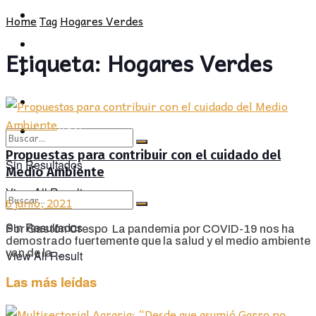
POLÍTICA
PROVINCIA
Home
Tag
Hogares Verdes
SOCIEDAD
POLÍTICA
Etiqueta:
Hogares Verdes
CULTURA
SOCIEDAD
OPINIÓN
CULTURA
OPINIÓN
Propuestas para contribuir con el cuidado del
Sin Resultados
Medio Ambiente
View All Result
6 junio, 2021
Sin Resultados
Por Gastón Crespo La pandemia por COVID-19 nos ha
demostrado fuertemente que la salud y el medio ambiente
van de la ...
View All Result
Las más leídas