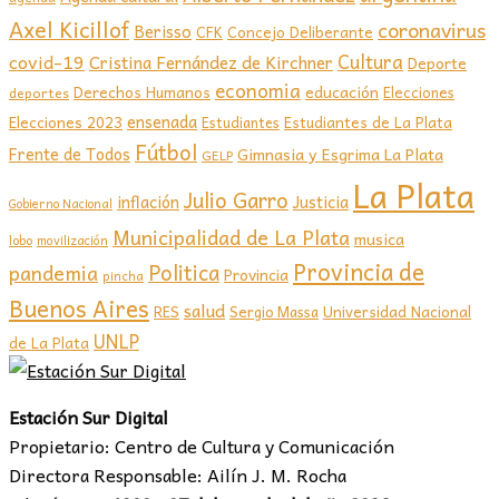
Axel Kicillof
coronavirus
Berisso
CFK
Concejo Deliberante
covid-19
Cultura
Cristina Fernández de Kirchner
Deporte
economia
educación
Derechos Humanos
Elecciones
deportes
ensenada
Elecciones 2023
Estudiantes de La Plata
Estudiantes
Fútbol
Frente de Todos
Gimnasia y Esgrima La Plata
GELP
La Plata
Julio Garro
inflación
Justicia
Gobierno Nacional
Municipalidad de La Plata
musica
lobo
movilización
Provincia de
Politica
pandemia
Provincia
pincha
Buenos Aires
salud
RES
Sergio Massa
Universidad Nacional
UNLP
de La Plata
Estación Sur Digital
Propietario: Centro de Cultura y Comunicación
Directora Responsable: Ailín J. M. Rocha