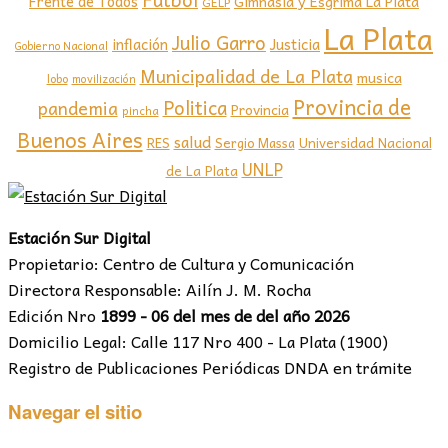
Frente de Todos
Gimnasia y Esgrima La Plata
GELP
La Plata
Julio Garro
inflación
Justicia
Gobierno Nacional
Municipalidad de La Plata
musica
lobo
movilización
Provincia de
Politica
pandemia
Provincia
pincha
Buenos Aires
salud
RES
Sergio Massa
Universidad Nacional
UNLP
de La Plata
Estación Sur Digital
Propietario: Centro de Cultura y Comunicación
Directora Responsable: Ailín J. M. Rocha
Edición Nro
1899 - 06 del mes de del año 2026
Domicilio Legal: Calle 117 Nro 400 - La Plata (1900)
Registro de Publicaciones Periódicas DNDA en trámite
Navegar el sitio