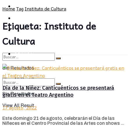
POLÍTICA
PROVINCIA
Home
Tag
Instituto de Cultura
SOCIEDAD
POLÍTICA
Etiqueta:
Instituto de
CULTURA
SOCIEDAD
Cultura
OPINIÓN
CULTURA
OPINIÓN
Sin Resultados
View All Result
Día de la Niñez: Canticuénticos se presentará
Sin Resultados
gratis en el Teatro Argentino
View All Result
17 agosto, 2022
Este domingo 21 de agosto, celebrarán el Día de las
Niñeces en el Centro Provincial de las Artes con shows ...