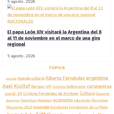
5 agosto, 2026
NACIONALES
El papa León XIV visitará la Argentina del 8
al 11 de noviembre en el marco de una gira
regional
5 agosto, 2026
TOPICS
argentina
Alberto Fernández
Agenda cultural
agenda
Axel Kicillof
coronavirus
Berisso
CFK
Concejo Deliberante
covid-19
Cultura
Cristina Fernández de Kirchner
Deporte
economia
educación
Derechos Humanos
Elecciones
deportes
ensenada
Elecciones 2023
Estudiantes de La Plata
Estudiantes
Fútbol