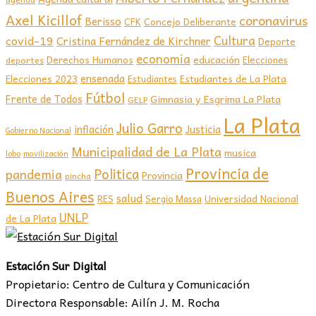
Axel Kicillof
coronavirus
Berisso
CFK
Concejo Deliberante
covid-19
Cultura
Cristina Fernández de Kirchner
Deporte
economia
educación
Derechos Humanos
Elecciones
deportes
ensenada
Elecciones 2023
Estudiantes de La Plata
Estudiantes
Fútbol
Frente de Todos
Gimnasia y Esgrima La Plata
GELP
La Plata
Julio Garro
inflación
Justicia
Gobierno Nacional
Municipalidad de La Plata
musica
lobo
movilización
Provincia de
Politica
pandemia
Provincia
pincha
Buenos Aires
salud
RES
Sergio Massa
Universidad Nacional
UNLP
de La Plata
Estación Sur Digital
Propietario: Centro de Cultura y Comunicación
Directora Responsable: Ailín J. M. Rocha