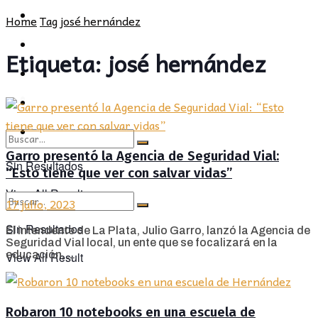
POLÍTICA
PROVINCIA
Home
Tag
josé hernández
SOCIEDAD
POLÍTICA
Etiqueta:
josé hernández
CULTURA
SOCIEDAD
OPINIÓN
CULTURA
OPINIÓN
Garro presentó la Agencia de Seguridad Vial:
Sin Resultados
“Esto tiene que ver con salvar vidas”
View All Result
17 julio, 2023
Sin Resultados
El intendente de La Plata, Julio Garro, lanzó la Agencia de
Seguridad Vial local, un ente que se focalizará en la
educación, ...
View All Result
Robaron 10 notebooks en una escuela de