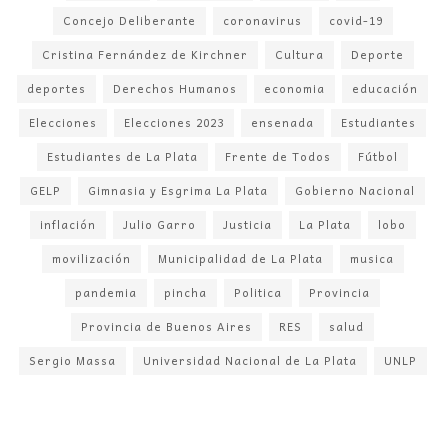
Concejo Deliberante
coronavirus
covid-19
Cristina Fernández de Kirchner
Cultura
Deporte
deportes
Derechos Humanos
economia
educación
Elecciones
Elecciones 2023
ensenada
Estudiantes
Estudiantes de La Plata
Frente de Todos
Fútbol
GELP
Gimnasia y Esgrima La Plata
Gobierno Nacional
inflación
Julio Garro
Justicia
La Plata
lobo
movilización
Municipalidad de La Plata
musica
pandemia
pincha
Politica
Provincia
Provincia de Buenos Aires
RES
salud
Sergio Massa
Universidad Nacional de La Plata
UNLP