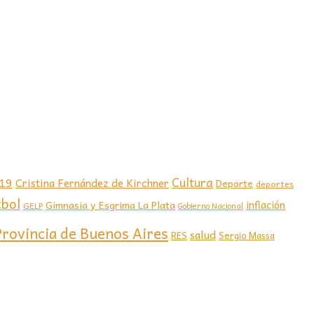
-19
Cultura
Cristina Fernández de Kirchner
Deporte
deportes
tbol
Gimnasia y Esgrima La Plata
inflación
GELP
Gobierno Nacional
Provincia de Buenos Aires
salud
RES
Sergio Massa