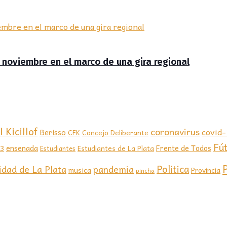
de noviembre en el marco de una gira regional
 Kicillof
coronavirus
covid
Berisso
CFK
Concejo Deliberante
Fú
ensenada
Frente de Todos
23
Estudiantes de La Plata
Estudiantes
Politica
idad de La Plata
pandemia
musica
Provincia
pincha