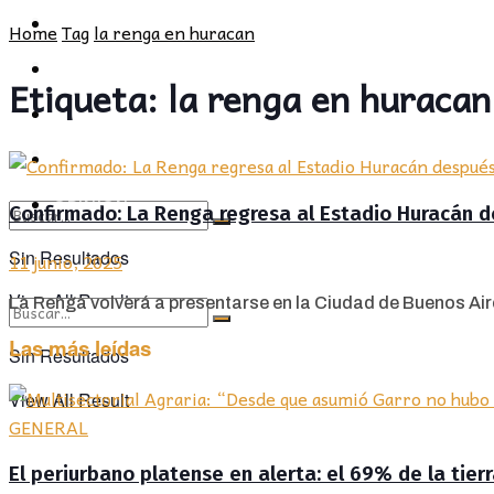
POLÍTICA
PROVINCIA
Home
Tag
la renga en huracan
SOCIEDAD
POLÍTICA
Etiqueta:
la renga en huracan
CULTURA
SOCIEDAD
OPINIÓN
CULTURA
OPINIÓN
Confirmado: La Renga regresa al Estadio Huracán d
Sin Resultados
11 junio, 2025
View All Result
La Renga volverá a presentarse en la Ciudad de Buenos Aires
Las más leídas
Sin Resultados
View All Result
GENERAL
El periurbano platense en alerta: el 69% de la tier