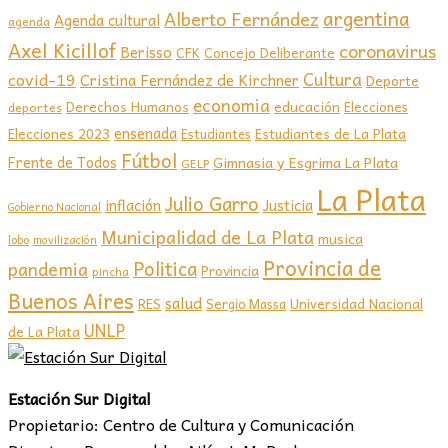
argentina
Alberto Fernández
Agenda cultural
agenda
Axel Kicillof
coronavirus
Berisso
CFK
Concejo Deliberante
covid-19
Cultura
Cristina Fernández de Kirchner
Deporte
economia
educación
Derechos Humanos
Elecciones
deportes
ensenada
Elecciones 2023
Estudiantes de La Plata
Estudiantes
Fútbol
Frente de Todos
Gimnasia y Esgrima La Plata
GELP
La Plata
Julio Garro
inflación
Justicia
Gobierno Nacional
Municipalidad de La Plata
musica
lobo
movilización
Provincia de
Politica
pandemia
Provincia
pincha
Buenos Aires
salud
RES
Sergio Massa
Universidad Nacional
UNLP
de La Plata
Estación Sur Digital
Propietario: Centro de Cultura y Comunicación