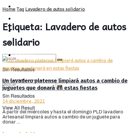
POLÍTICA
PROVINCIA
Home
Tag
Lavadero de autos solidario
SOCIEDAD
POLÍTICA
Etiqueta:
Lavadero de autos
CULTURA
SOCIEDAD
solidario
OPINIÓN
CULTURA
OPINIÓN
Sin Resultados
Un lavadero platense limpiará autos a cambio de
View All Result
juguetes que donará en estas fiestas
Sin Resultados
14 diciembre, 2021
View All Result
A partir del miércoles y hasta el domingo PLD lavadero
Artesanal limpiará autos a cambio de un juguete para
donar ...