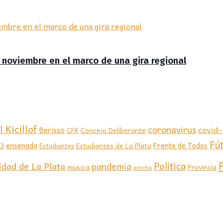
de noviembre en el marco de una gira regional
 Kicillof
coronavirus
covid
Berisso
CFK
Concejo Deliberante
Fú
ensenada
Frente de Todos
23
Estudiantes de La Plata
Estudiantes
Politica
idad de La Plata
pandemia
musica
Provincia
pincha