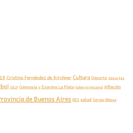
-19
Cultura
Cristina Fernández de Kirchner
Deporte
deportes
tbol
Gimnasia y Esgrima La Plata
inflación
GELP
Gobierno Nacional
Provincia de Buenos Aires
salud
RES
Sergio Massa