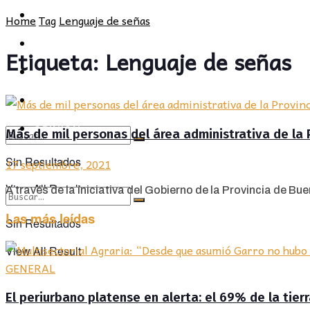
POLÍTICA
PROVINCIA
Home
Tag
Lenguaje de señas
SOCIEDAD
POLÍTICA
Etiqueta:
Lenguaje de señas
CULTURA
SOCIEDAD
OPINIÓN
CULTURA
OPINIÓN
Más de mil personas del área administrativa de la
Sin Resultados
17 septiembre, 2021
View All Result
A través de la iniciativa del Gobierno de la Provincia de Buen
Las más leídas
Sin Resultados
View All Result
GENERAL
El periurbano platense en alerta: el 69% de la tier