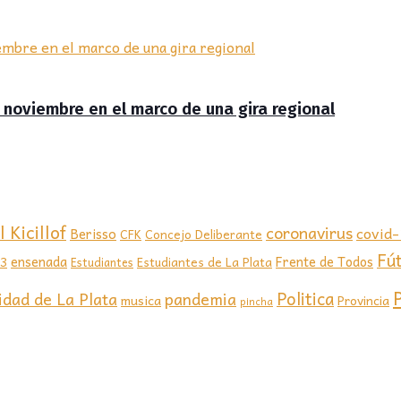
de noviembre en el marco de una gira regional
 Kicillof
coronavirus
covid
Berisso
CFK
Concejo Deliberante
Fú
ensenada
Frente de Todos
23
Estudiantes de La Plata
Estudiantes
Politica
idad de La Plata
pandemia
musica
Provincia
pincha