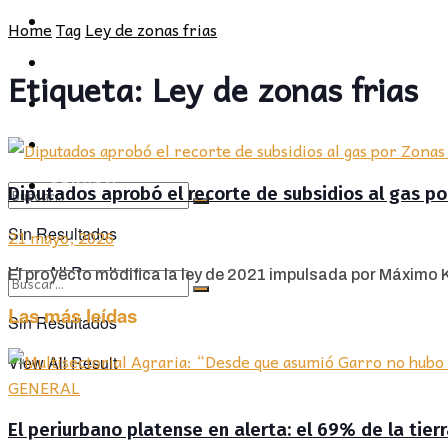
POLÍTICA
PROVINCIA
Home
Tag
Ley de zonas frias
SOCIEDAD
POLÍTICA
Etiqueta:
Ley de zonas frias
CULTURA
SOCIEDAD
OPINIÓN
CULTURA
OPINIÓN
Diputados aprobó el recorte de subsidios al gas po
Sin Resultados
21 mayo, 2026
View All Result
El proyecto modifica la ley de 2021 impulsada por Máximo Ki
Las más leídas
Sin Resultados
View All Result
GENERAL
El periurbano platense en alerta: el 69% de la tier