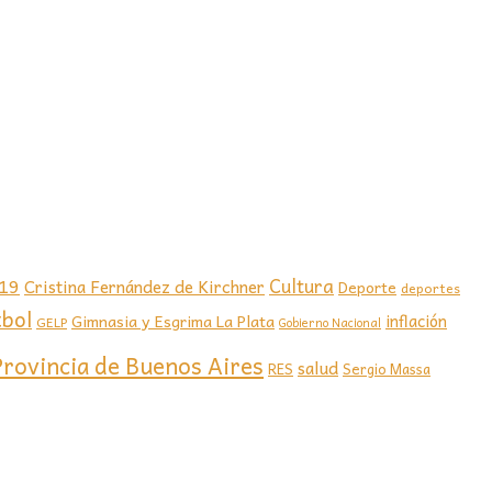
-19
Cultura
Cristina Fernández de Kirchner
Deporte
deportes
tbol
Gimnasia y Esgrima La Plata
inflación
GELP
Gobierno Nacional
Provincia de Buenos Aires
salud
RES
Sergio Massa