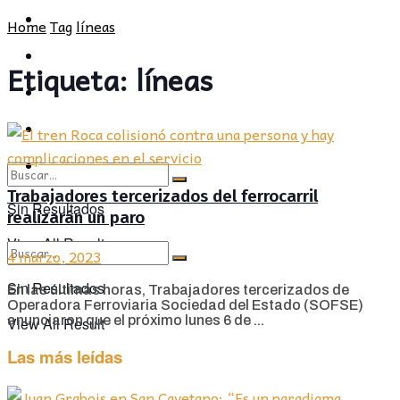
POLÍTICA
PROVINCIA
Home
Tag
líneas
SOCIEDAD
POLÍTICA
Etiqueta:
líneas
CULTURA
SOCIEDAD
OPINIÓN
CULTURA
OPINIÓN
Trabajadores tercerizados del ferrocarril
Sin Resultados
realizarán un paro
View All Result
4 marzo, 2023
Sin Resultados
En las últimas horas, Trabajadores tercerizados de
Operadora Ferroviaria Sociedad del Estado (SOFSE)
anunciaron que el próximo lunes 6 de ...
View All Result
Las más leídas