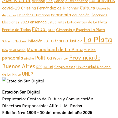
Axel Kicillof
coronavirus
Berisso
CFK
Concejo Deliberante
covid-19
Cultura
Cristina Fernández de Kirchner
Deporte
economia
educación
Derechos Humanos
Elecciones
deportes
ensenada
Elecciones 2023
Estudiantes de La Plata
Estudiantes
Fútbol
Frente de Todos
Gimnasia y Esgrima La Plata
GELP
La Plata
Julio Garro
inflación
Justicia
Gobierno Nacional
Municipalidad de La Plata
musica
lobo
movilización
Provincia de
Politica
pandemia
Provincia
pincha
Buenos Aires
salud
RES
Sergio Massa
Universidad Nacional
UNLP
de La Plata
Estación Sur Digital
Propietario: Centro de Cultura y Comunicación
Directora Responsable: Ailín J. M. Rocha
Edición Nro
1903 - 10 del mes de del año 2026