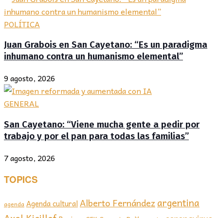
POLÍTICA
Juan Grabois en San Cayetano: “Es un paradigma
inhumano contra un humanismo elemental”
9 agosto, 2026
GENERAL
San Cayetano: “Viene mucha gente a pedir por
trabajo y por el pan para todas las familias”
7 agosto, 2026
TOPICS
argentina
Alberto Fernández
Agenda cultural
agenda