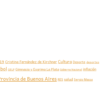
-19
Cultura
Cristina Fernández de Kirchner
Deporte
deportes
tbol
Gimnasia y Esgrima La Plata
inflación
GELP
Gobierno Nacional
Provincia de Buenos Aires
salud
RES
Sergio Massa