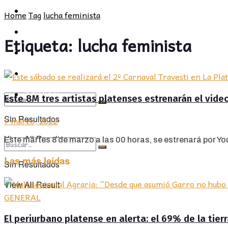
POLÍTICA
PROVINCIA
Home
Tag
lucha feminista
SOCIEDAD
POLÍTICA
Etiqueta:
lucha feminista
CULTURA
SOCIEDAD
OPINIÓN
CULTURA
OPINIÓN
Este 8M tres artistas platenses estrenarán el vide
Sin Resultados
7 marzo, 2022
View All Result
Este martes 8 de marzo a las 00 horas, se estrenará por You
Las más leídas
Sin Resultados
View All Result
GENERAL
El periurbano platense en alerta: el 69% de la tier