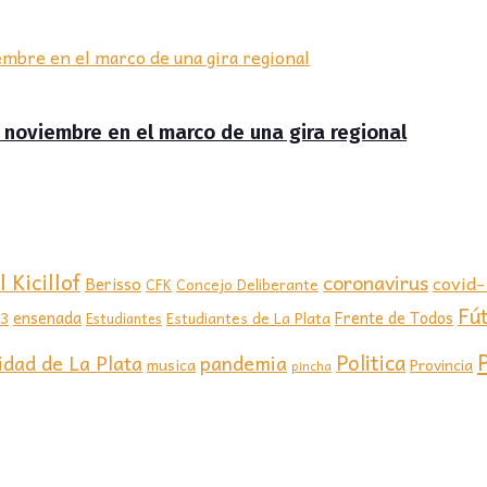
de noviembre en el marco de una gira regional
 Kicillof
coronavirus
covid
Berisso
CFK
Concejo Deliberante
Fú
ensenada
Frente de Todos
23
Estudiantes de La Plata
Estudiantes
Politica
idad de La Plata
pandemia
musica
Provincia
pincha