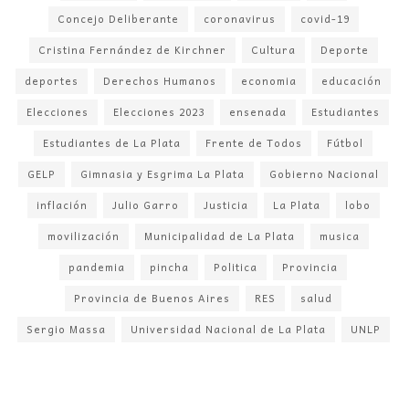
Concejo Deliberante
coronavirus
covid-19
Cristina Fernández de Kirchner
Cultura
Deporte
deportes
Derechos Humanos
economia
educación
Elecciones
Elecciones 2023
ensenada
Estudiantes
Estudiantes de La Plata
Frente de Todos
Fútbol
GELP
Gimnasia y Esgrima La Plata
Gobierno Nacional
inflación
Julio Garro
Justicia
La Plata
lobo
movilización
Municipalidad de La Plata
musica
pandemia
pincha
Politica
Provincia
Provincia de Buenos Aires
RES
salud
Sergio Massa
Universidad Nacional de La Plata
UNLP