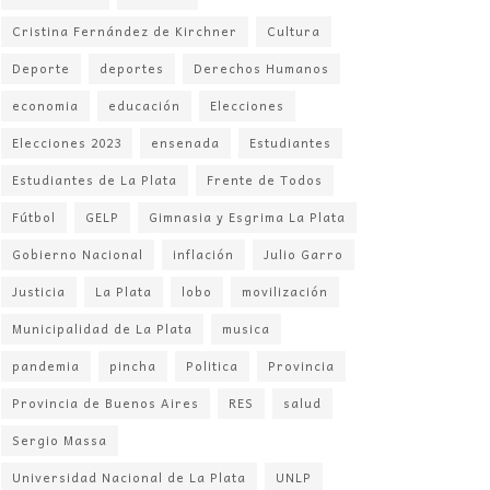
Cristina Fernández de Kirchner
Cultura
Deporte
deportes
Derechos Humanos
economia
educación
Elecciones
Elecciones 2023
ensenada
Estudiantes
Estudiantes de La Plata
Frente de Todos
Fútbol
GELP
Gimnasia y Esgrima La Plata
Gobierno Nacional
inflación
Julio Garro
Justicia
La Plata
lobo
movilización
Municipalidad de La Plata
musica
pandemia
pincha
Politica
Provincia
Provincia de Buenos Aires
RES
salud
Sergio Massa
Universidad Nacional de La Plata
UNLP