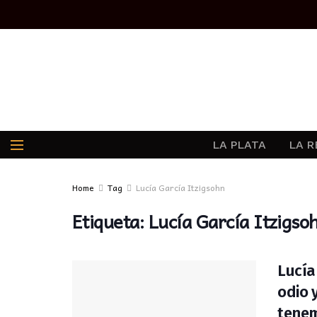
LA PLATA
LA R
Home
Tag
Lucía García Itzigsohn
Etiqueta:
Lucía García Itzigso
Lucía
odio y
tenem