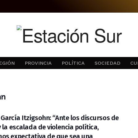
EGIÓN
PROVINCIA
POLÍTICA
SOCIEDAD
CU
hn
 García Itzigsohn: “Ante los discursos de
 la escalada de violencia política,
os expectativa de que sea una