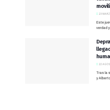
movil
23 MARZ
Este jue
verdad y 
Depra
llegad
human
22 AGOS
Tras la 
y Albert