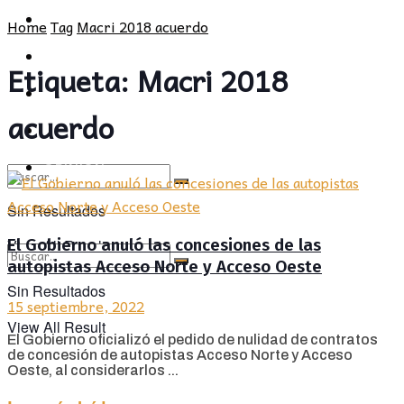
POLÍTICA
PROVINCIA
Home
Tag
Macri 2018 acuerdo
SOCIEDAD
POLÍTICA
Etiqueta:
Macri 2018
CULTURA
SOCIEDAD
acuerdo
OPINIÓN
CULTURA
OPINIÓN
Sin Resultados
El Gobierno anuló las concesiones de las
View All Result
autopistas Acceso Norte y Acceso Oeste
Sin Resultados
15 septiembre, 2022
View All Result
El Gobierno oficializó el pedido de nulidad de contratos
de concesión de autopistas Acceso Norte y Acceso
Oeste, al considerarlos ...