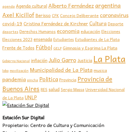
argentina
Alberto Fernández
Agenda cultural
agenda
Axel Kicillof
coronavirus
Berisso
CFK
Concejo Deliberante
covid-19
Cultura
Cristina Fernández de Kirchner
Deporte
economia
educación
Derechos Humanos
Elecciones
deportes
ensenada
Elecciones 2023
Estudiantes de La Plata
Estudiantes
Fútbol
Frente de Todos
Gimnasia y Esgrima La Plata
GELP
La Plata
Julio Garro
inflación
Justicia
Gobierno Nacional
Municipalidad de La Plata
musica
lobo
movilización
Provincia de
Politica
pandemia
Provincia
pincha
Buenos Aires
salud
RES
Sergio Massa
Universidad Nacional
UNLP
de La Plata
Estación Sur Digital
Propietario: Centro de Cultura y Comunicación