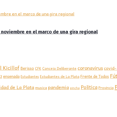
de noviembre en el marco de una gira regional
 Kicillof
coronavirus
covid
Berisso
CFK
Concejo Deliberante
Fú
ensenada
Frente de Todos
23
Estudiantes de La Plata
Estudiantes
Politica
idad de La Plata
pandemia
musica
Provincia
pincha