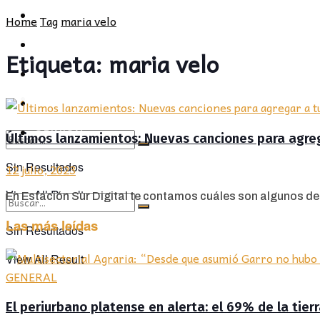
POLÍTICA
PROVINCIA
Home
Tag
maria velo
SOCIEDAD
POLÍTICA
Etiqueta:
maria velo
CULTURA
SOCIEDAD
OPINIÓN
CULTURA
OPINIÓN
Últimos lanzamientos: Nuevas canciones para agrega
Sin Resultados
12 julio, 2023
View All Result
En Estación Sur Digital te contamos cuáles son algunos de
Las más leídas
Sin Resultados
View All Result
GENERAL
El periurbano platense en alerta: el 69% de la tier