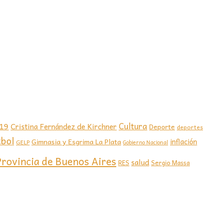
-19
Cultura
Cristina Fernández de Kirchner
Deporte
deportes
tbol
Gimnasia y Esgrima La Plata
inflación
GELP
Gobierno Nacional
Provincia de Buenos Aires
salud
RES
Sergio Massa