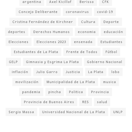
argentina
Axel Kicillof
Berisso
CFK
Concejo Deliberante
coronavirus
covid-19
Cristina Fernández de Kirchner
Cultura
Deporte
deportes
Derechos Humanos
economia
educación
Elecciones
Elecciones 2023
ensenada
Estudiantes
Estudiantes de La Plata
Frente de Todos
Fútbol
GELP
Gimnasia y Esgrima La Plata
Gobierno Nacional
inflación
Julio Garro
Justicia
La Plata
lobo
movilización
Municipalidad de La Plata
musica
pandemia
pincha
Politica
Provincia
Provincia de Buenos Aires
RES
salud
Sergio Massa
Universidad Nacional de La Plata
UNLP