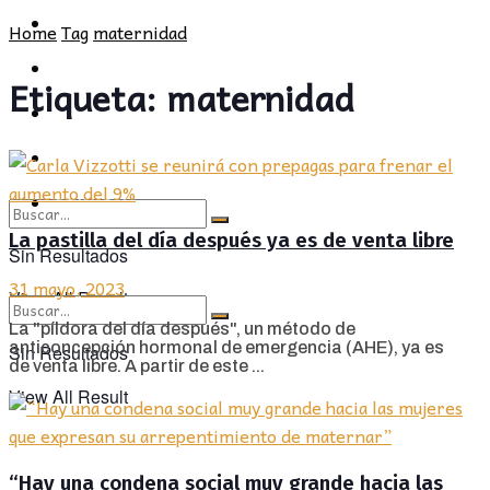
POLÍTICA
PROVINCIA
Home
Tag
maternidad
SOCIEDAD
POLÍTICA
Etiqueta:
maternidad
CULTURA
SOCIEDAD
OPINIÓN
CULTURA
OPINIÓN
La pastilla del día después ya es de venta libre
Sin Resultados
31 mayo, 2023
View All Result
La "píldora del día después", un método de
anticoncepción hormonal de emergencia (AHE), ya es
Sin Resultados
de venta libre. A partir de este ...
View All Result
“Hay una condena social muy grande hacia las