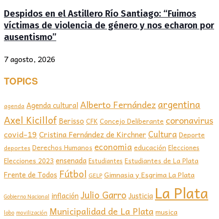
Despidos en el Astillero Río Santiago: “Fuimos
víctimas de violencia de género y nos echaron por
ausentismo”
7 agosto, 2026
TOPICS
argentina
Alberto Fernández
Agenda cultural
agenda
Axel Kicillof
coronavirus
Berisso
CFK
Concejo Deliberante
covid-19
Cultura
Cristina Fernández de Kirchner
Deporte
economia
educación
Derechos Humanos
Elecciones
deportes
ensenada
Elecciones 2023
Estudiantes de La Plata
Estudiantes
Fútbol
Frente de Todos
Gimnasia y Esgrima La Plata
GELP
La Plata
Julio Garro
inflación
Justicia
Gobierno Nacional
Municipalidad de La Plata
musica
lobo
movilización