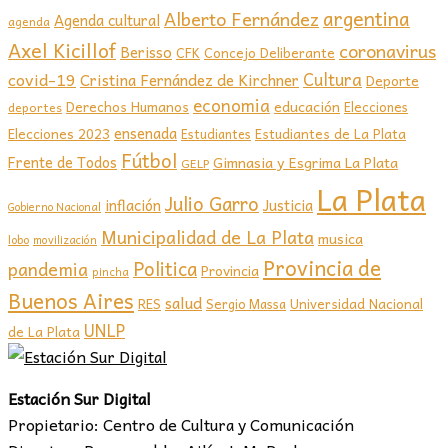
argentina
Alberto Fernández
Agenda cultural
agenda
Axel Kicillof
coronavirus
Berisso
CFK
Concejo Deliberante
covid-19
Cultura
Cristina Fernández de Kirchner
Deporte
economia
educación
Derechos Humanos
Elecciones
deportes
ensenada
Elecciones 2023
Estudiantes de La Plata
Estudiantes
Fútbol
Frente de Todos
Gimnasia y Esgrima La Plata
GELP
La Plata
Julio Garro
inflación
Justicia
Gobierno Nacional
Municipalidad de La Plata
musica
lobo
movilización
Provincia de
Politica
pandemia
Provincia
pincha
Buenos Aires
salud
RES
Sergio Massa
Universidad Nacional
UNLP
de La Plata
Estación Sur Digital
Propietario: Centro de Cultura y Comunicación