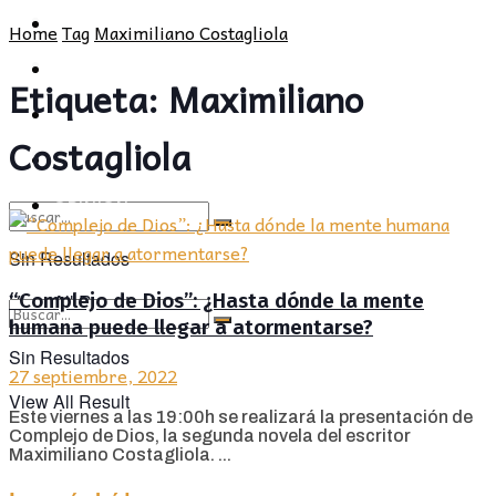
POLÍTICA
PROVINCIA
Home
Tag
Maximiliano Costagliola
SOCIEDAD
POLÍTICA
Etiqueta:
Maximiliano
CULTURA
SOCIEDAD
Costagliola
OPINIÓN
CULTURA
OPINIÓN
Sin Resultados
“Complejo de Dios”: ¿Hasta dónde la mente
View All Result
humana puede llegar a atormentarse?
Sin Resultados
27 septiembre, 2022
View All Result
Este viernes a las 19:00h se realizará la presentación de
Complejo de Dios, la segunda novela del escritor
Maximiliano Costagliola. ...