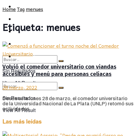
POLÍTICA
PROVINCIA
Home
Tag
menues
SOCIEDAD
POLÍTICA
Etiqueta:
menues
CULTURA
SOCIEDAD
OPINIÓN
CULTURA
OPINIÓN
Volvió el comedor universitario con viandas
Sin Resultados
accesibles y menú para personas celíacas
View All Result
28 marzo, 2022
Sin Resultados
Desde este lunes 28 de marzo, el comedor universitario
de la Universidad Nacional de La Plata (UNLP) retomó sus
actividades ...
View All Result
Las más leídas