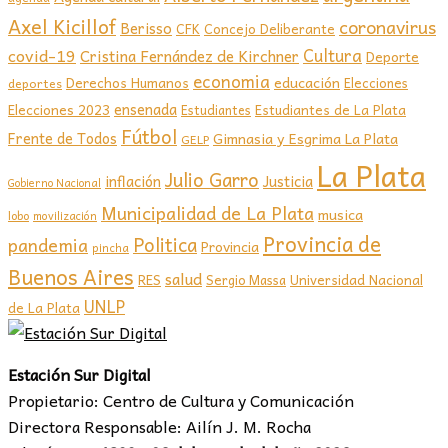
Axel Kicillof
coronavirus
Berisso
CFK
Concejo Deliberante
covid-19
Cultura
Cristina Fernández de Kirchner
Deporte
economia
educación
Derechos Humanos
Elecciones
deportes
ensenada
Elecciones 2023
Estudiantes de La Plata
Estudiantes
Fútbol
Frente de Todos
Gimnasia y Esgrima La Plata
GELP
La Plata
Julio Garro
inflación
Justicia
Gobierno Nacional
Municipalidad de La Plata
musica
lobo
movilización
Provincia de
Politica
pandemia
Provincia
pincha
Buenos Aires
salud
RES
Sergio Massa
Universidad Nacional
UNLP
de La Plata
Estación Sur Digital
Propietario: Centro de Cultura y Comunicación
Directora Responsable: Ailín J. M. Rocha