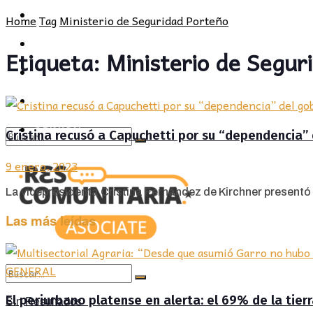
POLÍTICA
PROVINCIA
Home
Tag
Ministerio de Seguridad Porteño
SOCIEDAD
POLÍTICA
Etiqueta:
Ministerio de Segur
CULTURA
SOCIEDAD
OPINIÓN
CULTURA
OPINIÓN
Cristina recusó a Capuchetti por su “dependencia”
Sin Resultados
9 enero, 2023
View All Result
La vicepresidenta Cristina Fernández de Kirchner presentó l
Las más leídas
GENERAL
Sin Resultados
El periurbano platense en alerta: el 69% de la tier