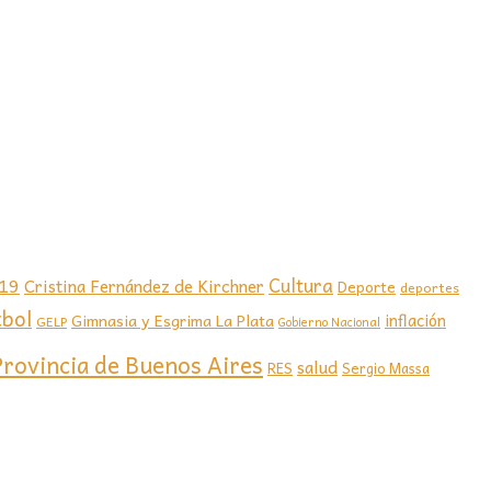
-19
Cultura
Cristina Fernández de Kirchner
Deporte
deportes
tbol
Gimnasia y Esgrima La Plata
inflación
GELP
Gobierno Nacional
Provincia de Buenos Aires
salud
RES
Sergio Massa