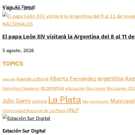
View All Result
5 agosto, 2026
NACIONALES
El papa León XIV visitará la Argentina del 8 al 11 
5 agosto, 2026
TOPICS
Axel
argentina
Alberto Fernández
Agenda cultural
agenda
economia
educación
Elecciones 20
Derechos Humanos
Elecciones
La Plata
Julio Garro
Municipal
Justicia
lobo
movilización
UNLP
Universidad Nacional de La Plata
Estación Sur Digital