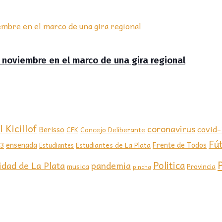
de noviembre en el marco de una gira regional
 Kicillof
coronavirus
covid
Berisso
CFK
Concejo Deliberante
Fú
ensenada
Frente de Todos
23
Estudiantes de La Plata
Estudiantes
Politica
idad de La Plata
pandemia
musica
Provincia
pincha