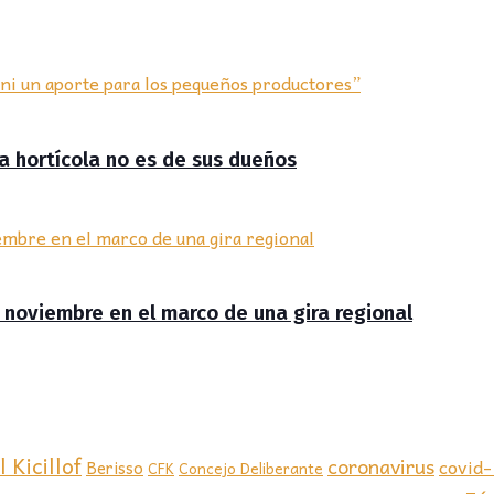
ra hortícola no es de sus dueños
de noviembre en el marco de una gira regional
 Kicillof
coronavirus
covid
Berisso
CFK
Concejo Deliberante