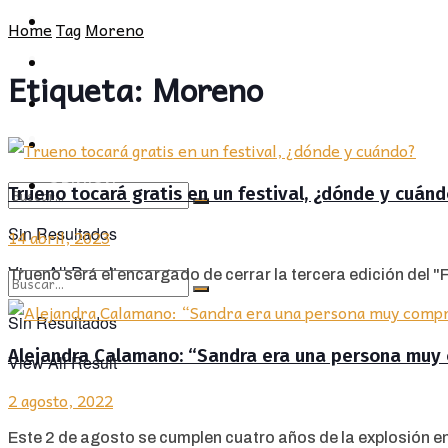
POLÍTICA
PROVINCIA
Home
Tag
Moreno
SOCIEDAD
POLÍTICA
Etiqueta:
Moreno
CULTURA
SOCIEDAD
OPINIÓN
CULTURA
OPINIÓN
Trueno tocará gratis en un festival, ¿dónde y cuánd
Sin Resultados
14 abril, 2023
View All Result
Trueno será el encargado de cerrar la tercera edición del "F
Sin Resultados
Alejandra Calamano: “Sandra era una persona muy 
View All Result
2 agosto, 2022
Este 2 de agosto se cumplen cuatro años de la explosión en 