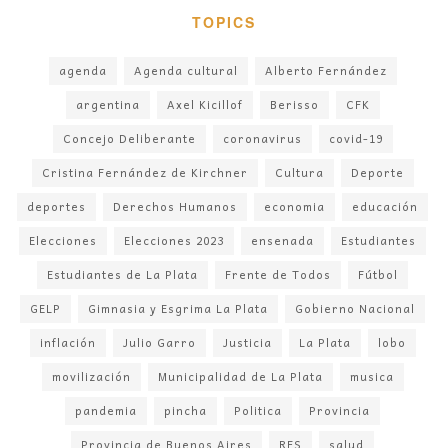
TOPICS
agenda
Agenda cultural
Alberto Fernández
argentina
Axel Kicillof
Berisso
CFK
Concejo Deliberante
coronavirus
covid-19
Cristina Fernández de Kirchner
Cultura
Deporte
deportes
Derechos Humanos
economia
educación
Elecciones
Elecciones 2023
ensenada
Estudiantes
Estudiantes de La Plata
Frente de Todos
Fútbol
GELP
Gimnasia y Esgrima La Plata
Gobierno Nacional
inflación
Julio Garro
Justicia
La Plata
lobo
movilización
Municipalidad de La Plata
musica
pandemia
pincha
Politica
Provincia
Provincia de Buenos Aires
RES
salud