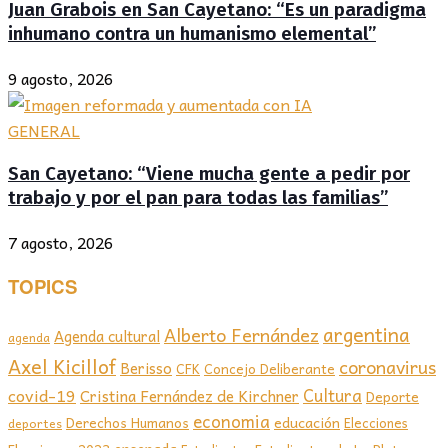
Juan Grabois en San Cayetano: “Es un paradigma
inhumano contra un humanismo elemental”
9 agosto, 2026
GENERAL
San Cayetano: “Viene mucha gente a pedir por
trabajo y por el pan para todas las familias”
7 agosto, 2026
TOPICS
argentina
Alberto Fernández
Agenda cultural
agenda
Axel Kicillof
coronavirus
Berisso
CFK
Concejo Deliberante
covid-19
Cultura
Cristina Fernández de Kirchner
Deporte
economia
educación
Derechos Humanos
Elecciones
deportes