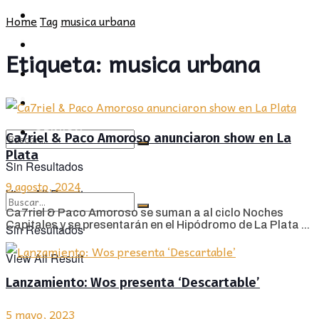
POLÍTICA
PROVINCIA
Home
Tag
musica urbana
SOCIEDAD
POLÍTICA
Etiqueta:
musica urbana
CULTURA
SOCIEDAD
OPINIÓN
CULTURA
OPINIÓN
Ca7riel & Paco Amoroso anunciaron show en La
Plata
Sin Resultados
9 agosto, 2024
View All Result
Ca7riel & Paco Amoroso se suman a al ciclo Noches
Capitales y se presentarán en el Hipódromo de La Plata ...
Sin Resultados
View All Result
Lanzamiento: Wos presenta ‘Descartable’
5 mayo, 2023