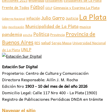
ensenada
Elecciones 2023
Estudiantes de La Plata
Estudiantes
Fútbol
Frente de Todos
Gimnasia y Esgrima La Plata
GELP
La Plata
Julio Garro
inflación
Justicia
Gobierno Nacional
Municipalidad de La Plata
musica
lobo
movilización
Provincia de
Politica
pandemia
Provincia
pincha
Buenos Aires
salud
RES
Sergio Massa
Universidad Nacional
UNLP
de La Plata
Estación Sur Digital
Propietario: Centro de Cultura y Comunicación
Directora Responsable: Ailín J. M. Rocha
Edición Nro
1903 - 10 del mes de del año 2026
Domicilio Legal: Calle 117 Nro 400 - La Plata (1900)
Registro de Publicaciones Periódicas DNDA en trámite
Navegar el sitio