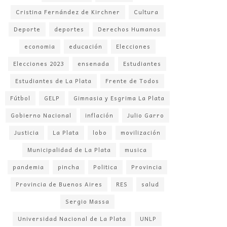
Cristina Fernández de Kirchner
Cultura
Deporte
deportes
Derechos Humanos
economia
educación
Elecciones
Elecciones 2023
ensenada
Estudiantes
Estudiantes de La Plata
Frente de Todos
Fútbol
GELP
Gimnasia y Esgrima La Plata
Gobierno Nacional
inflación
Julio Garro
Justicia
La Plata
lobo
movilización
Municipalidad de La Plata
musica
pandemia
pincha
Politica
Provincia
Provincia de Buenos Aires
RES
salud
Sergio Massa
Universidad Nacional de La Plata
UNLP