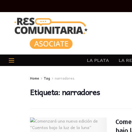
LA PLATA
LA R
Home
Tag
narradores
Etiqueta:
narradores
Comen
bajo 