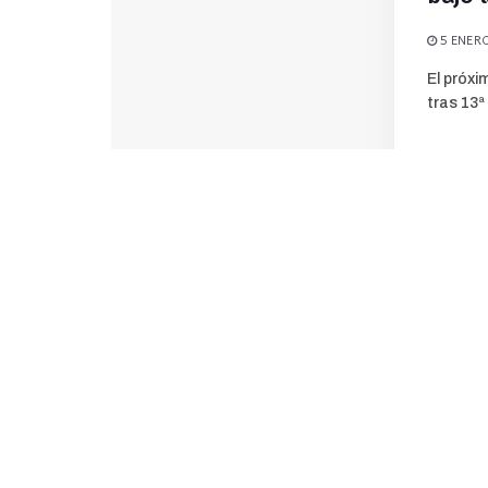
5 ENERO
El próxi
tras 13ª