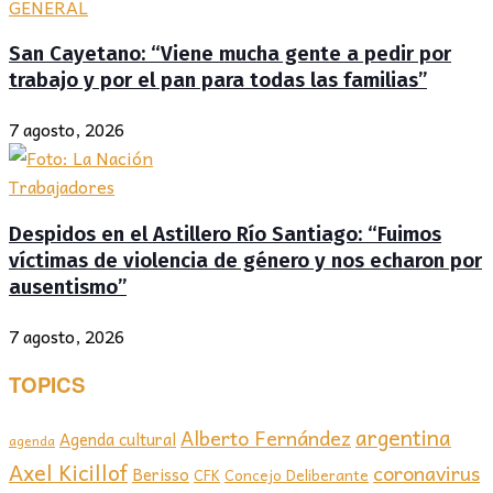
GENERAL
San Cayetano: “Viene mucha gente a pedir por
trabajo y por el pan para todas las familias”
7 agosto, 2026
Trabajadores
Despidos en el Astillero Río Santiago: “Fuimos
víctimas de violencia de género y nos echaron por
ausentismo”
7 agosto, 2026
TOPICS
argentina
Alberto Fernández
Agenda cultural
agenda
Axel Kicillof
coronavirus
Berisso
CFK
Concejo Deliberante