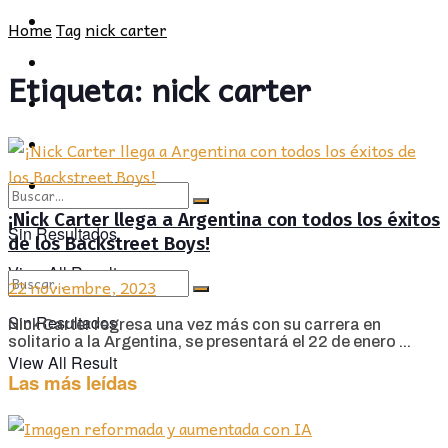
POLÍTICA
PROVINCIA
Home
Tag
nick carter
SOCIEDAD
POLÍTICA
Etiqueta:
nick carter
CULTURA
SOCIEDAD
OPINIÓN
CULTURA
OPINIÓN
¡Nick Carter llega a Argentina con todos los éxitos
Sin Resultados
de los Backstreet Boys!
View All Result
22 noviembre, 2023
Sin Resultados
Nick Carter regresa una vez más con su carrera en
solitario a la Argentina, se presentará el 22 de enero ...
View All Result
Las más leídas