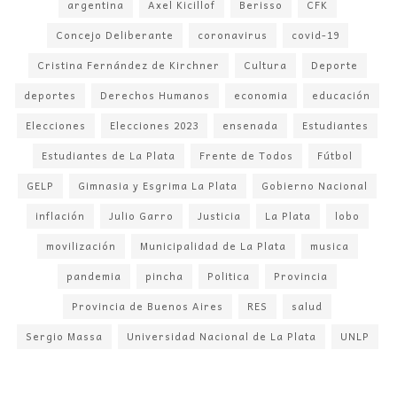
argentina
Axel Kicillof
Berisso
CFK
Concejo Deliberante
coronavirus
covid-19
Cristina Fernández de Kirchner
Cultura
Deporte
deportes
Derechos Humanos
economia
educación
Elecciones
Elecciones 2023
ensenada
Estudiantes
Estudiantes de La Plata
Frente de Todos
Fútbol
GELP
Gimnasia y Esgrima La Plata
Gobierno Nacional
inflación
Julio Garro
Justicia
La Plata
lobo
movilización
Municipalidad de La Plata
musica
pandemia
pincha
Politica
Provincia
Provincia de Buenos Aires
RES
salud
Sergio Massa
Universidad Nacional de La Plata
UNLP