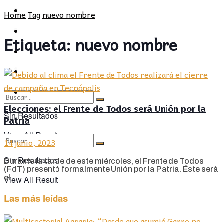
POLÍTICA
PROVINCIA
Home
Tag
nuevo nombre
SOCIEDAD
POLÍTICA
Etiqueta:
nuevo nombre
CULTURA
SOCIEDAD
OPINIÓN
CULTURA
OPINIÓN
Elecciones: el Frente de Todos será Unión por la
Sin Resultados
Patria
View All Result
14 junio, 2023
Sin Resultados
Durante la tarde de este miércoles, el Frente de Todos
(FdT) presentó formalmente Unión por la Patria. Éste será
el ...
View All Result
Las más leídas