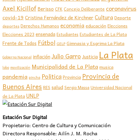
Axel Kicillof
coronavirus
Berisso
CFK
Concejo Deliberante
covid-19
Cultura
Cristina Fernández de Kirchner
Deporte
economia
educación
Derechos Humanos
Elecciones
deportes
ensenada
Elecciones 2023
Estudiantes de La Plata
Estudiantes
Fútbol
Frente de Todos
Gimnasia y Esgrima La Plata
GELP
La Plata
Julio Garro
inflación
Justicia
Gobierno Nacional
Municipalidad de La Plata
musica
lobo
movilización
Provincia de
Politica
pandemia
Provincia
pincha
Buenos Aires
salud
RES
Sergio Massa
Universidad Nacional
UNLP
de La Plata
Estación Sur Digital
Propietario: Centro de Cultura y Comunicación
Directora Responsable: Ailín J. M. Rocha