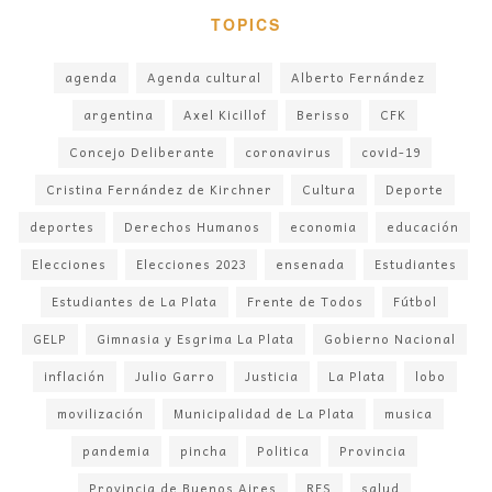
TOPICS
agenda
Agenda cultural
Alberto Fernández
argentina
Axel Kicillof
Berisso
CFK
Concejo Deliberante
coronavirus
covid-19
Cristina Fernández de Kirchner
Cultura
Deporte
deportes
Derechos Humanos
economia
educación
Elecciones
Elecciones 2023
ensenada
Estudiantes
Estudiantes de La Plata
Frente de Todos
Fútbol
GELP
Gimnasia y Esgrima La Plata
Gobierno Nacional
inflación
Julio Garro
Justicia
La Plata
lobo
movilización
Municipalidad de La Plata
musica
pandemia
pincha
Politica
Provincia
Provincia de Buenos Aires
RES
salud