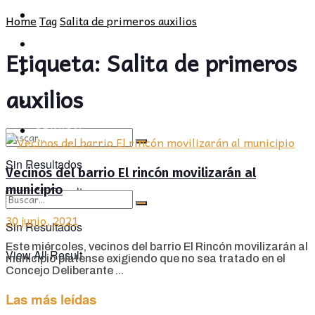
POLÍTICA
PROVINCIA
Home
Tag
Salita de primeros auxilios
SOCIEDAD
POLÍTICA
Etiqueta:
Salita de primeros
CULTURA
SOCIEDAD
auxilios
OPINIÓN
CULTURA
OPINIÓN
Sin Resultados
Vecinos del barrio El rincón movilizarán al
municipio
View All Result
30 junio, 2021
Sin Resultados
Este miércoles, vecinos del barrio El Rincón movilizarán al
View All Result
municipio platense exigiendo que no sea tratado en el
Concejo Deliberante ...
Las más leídas