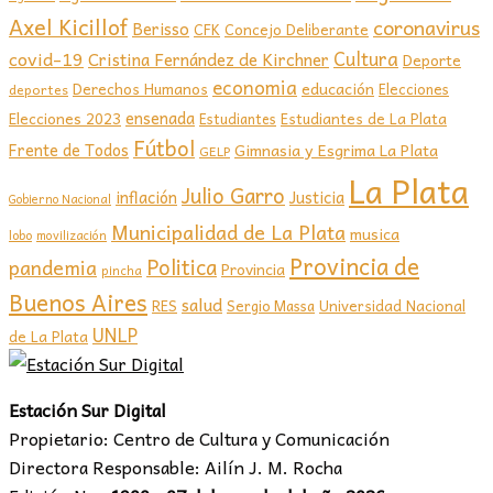
Axel Kicillof
coronavirus
Berisso
CFK
Concejo Deliberante
covid-19
Cultura
Cristina Fernández de Kirchner
Deporte
economia
educación
Derechos Humanos
Elecciones
deportes
ensenada
Elecciones 2023
Estudiantes de La Plata
Estudiantes
Fútbol
Frente de Todos
Gimnasia y Esgrima La Plata
GELP
La Plata
Julio Garro
inflación
Justicia
Gobierno Nacional
Municipalidad de La Plata
musica
lobo
movilización
Provincia de
Politica
pandemia
Provincia
pincha
Buenos Aires
salud
RES
Sergio Massa
Universidad Nacional
UNLP
de La Plata
Estación Sur Digital
Propietario: Centro de Cultura y Comunicación
Directora Responsable: Ailín J. M. Rocha