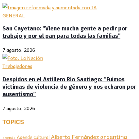
GENERAL
San Cayetano: “Viene mucha gente a pedir por
trabajo y por el pan para todas las familias”
7 agosto, 2026
Trabajadores
Despidos en el Astillero Río Santiago: “Fuimos
víctimas de violencia de género y nos echaron por
ausentismo”
7 agosto, 2026
TOPICS
argentina
Alberto Fernández
Agenda cultural
agenda