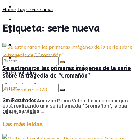
POLÍTICA
PROVINCIA
Home
Tag
serie nueva
SOCIEDAD
POLÍTICA
Etiqueta:
serie nueva
CULTURA
SOCIEDAD
OPINIÓN
CULTURA
OPINIÓN
Se estrenaron las primeras imágenes de la serie
Sin Resultados
sobre la tragedia de “Cromañón”
View All Result
20 diciembre, 2023
Sin Resultados
La plataforma Amazon Prime Video dio a conocer que
está realizando una serie llamada "Cromañón", la cual
relata la trágica ...
View All Result
Las más leídas