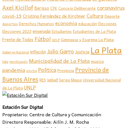
Axel Kicillof
coronavirus
Berisso
CFK
Concejo Deliberante
covid-19
Cultura
Cristina Fernández de Kirchner
Deporte
economia
educación
Derechos Humanos
Elecciones
deportes
ensenada
Elecciones 2023
Estudiantes de La Plata
Estudiantes
Fútbol
Frente de Todos
Gimnasia y Esgrima La Plata
GELP
La Plata
Julio Garro
inflación
Justicia
Gobierno Nacional
Municipalidad de La Plata
musica
lobo
movilización
Provincia de
Politica
pandemia
Provincia
pincha
Buenos Aires
salud
RES
Sergio Massa
Universidad Nacional
UNLP
de La Plata
Estación Sur Digital
Propietario: Centro de Cultura y Comunicación
Directora Responsable: Ailín J. M. Rocha