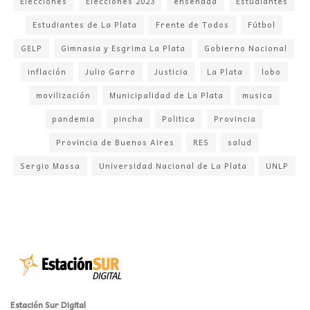
Elecciones
Elecciones 2023
ensenada
Estudiantes
Estudiantes de La Plata
Frente de Todos
Fútbol
GELP
Gimnasia y Esgrima La Plata
Gobierno Nacional
inflación
Julio Garro
Justicia
La Plata
lobo
movilización
Municipalidad de La Plata
musica
pandemia
pincha
Politica
Provincia
Provincia de Buenos Aires
RES
salud
Sergio Massa
Universidad Nacional de La Plata
UNLP
Estación Sur Digital