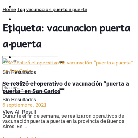
POLÍTICA
PROVINCIA
Home
Tag
vacunacion puerta a puerta
SOCIEDAD
POLÍTICA
Etiqueta:
vacunacion puerta
CULTURA
SOCIEDAD
a puerta
OPINIÓN
CULTURA
OPINIÓN
Sin Resultados
Se realizó el operativo de vacunación “puerta a
View All Result
puerta” en San Carlos
Sin Resultados
6 septiembre, 2021
View All Result
Durante el fin de semana, se realizaron operativos de
vacunación puerta a puerta en la provincia de Buenos
Aires. En ...