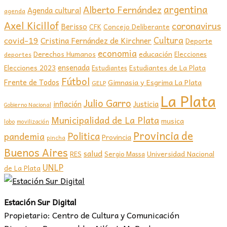
argentina
Alberto Fernández
Agenda cultural
agenda
Axel Kicillof
coronavirus
Berisso
CFK
Concejo Deliberante
covid-19
Cultura
Cristina Fernández de Kirchner
Deporte
economia
educación
Derechos Humanos
Elecciones
deportes
ensenada
Elecciones 2023
Estudiantes de La Plata
Estudiantes
Fútbol
Frente de Todos
Gimnasia y Esgrima La Plata
GELP
La Plata
Julio Garro
inflación
Justicia
Gobierno Nacional
Municipalidad de La Plata
musica
lobo
movilización
Provincia de
Politica
pandemia
Provincia
pincha
Buenos Aires
salud
RES
Sergio Massa
Universidad Nacional
UNLP
de La Plata
Estación Sur Digital
Propietario: Centro de Cultura y Comunicación