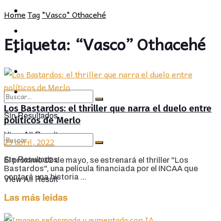
POLÍTICA
PROVINCIA
Home
Tag
"Vasco" Othacehé
SOCIEDAD
POLÍTICA
Etiqueta:
“Vasco” Othacehé
CULTURA
SOCIEDAD
OPINIÓN
CULTURA
OPINIÓN
Los Bastardos: el thriller que narra el duelo entre
Sin Resultados
políticos de Merlo
View All Result
29 abril, 2022
Sin Resultados
El próximo 12 de mayo, se estrenará el thriller "Los
Bastardos", una película financiada por el INCAA que
contará una historia ...
View All Result
Las más leídas