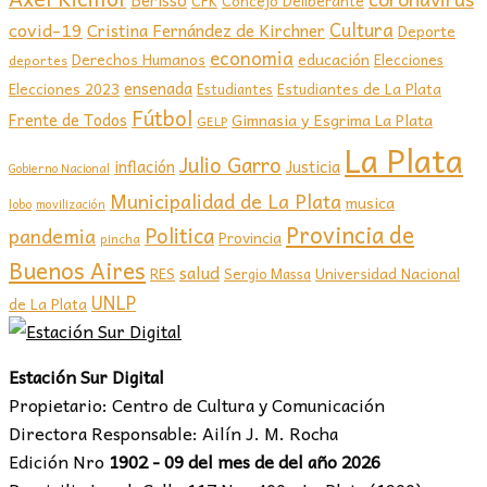
Berisso
CFK
Concejo Deliberante
covid-19
Cultura
Cristina Fernández de Kirchner
Deporte
economia
educación
Derechos Humanos
Elecciones
deportes
ensenada
Elecciones 2023
Estudiantes de La Plata
Estudiantes
Fútbol
Frente de Todos
Gimnasia y Esgrima La Plata
GELP
La Plata
Julio Garro
inflación
Justicia
Gobierno Nacional
Municipalidad de La Plata
musica
lobo
movilización
Provincia de
Politica
pandemia
Provincia
pincha
Buenos Aires
salud
RES
Sergio Massa
Universidad Nacional
UNLP
de La Plata
Estación Sur Digital
Propietario: Centro de Cultura y Comunicación
Directora Responsable: Ailín J. M. Rocha
Edición Nro
1902 - 09 del mes de del año 2026