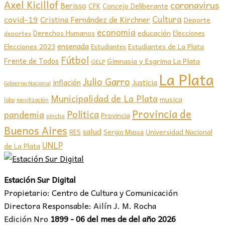
Axel Kicillof
coronavirus
Berisso
CFK
Concejo Deliberante
covid-19
Cultura
Cristina Fernández de Kirchner
Deporte
economia
educación
Derechos Humanos
Elecciones
deportes
ensenada
Elecciones 2023
Estudiantes de La Plata
Estudiantes
Fútbol
Frente de Todos
Gimnasia y Esgrima La Plata
GELP
La Plata
Julio Garro
inflación
Justicia
Gobierno Nacional
Municipalidad de La Plata
musica
lobo
movilización
Provincia de
Politica
pandemia
Provincia
pincha
Buenos Aires
salud
RES
Sergio Massa
Universidad Nacional
UNLP
de La Plata
Estación Sur Digital
Propietario: Centro de Cultura y Comunicación
Directora Responsable: Ailín J. M. Rocha
Edición Nro
1899 - 06 del mes de del año 2026