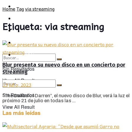
POLÍTICA
PROVINCIA
Home
Tag
via streaming
SOCIEDAD
POLÍTICA
Etiqueta:
via streaming
CULTURA
SOCIEDAD
OPINIÓN
CULTURA
OPINIÓN
Blur presenta su nuevo disco en un concierto por
Sin Resultados
streaming
View All Result
13 julio, 2023
Sin Resultados
“The Ballad of Darren”, el nuevo disco de Blur, verá la luz el
próximo 21 de julio en todas las ...
View All Result
Las más leídas