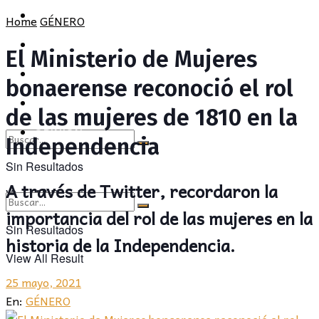
POLÍTICA
PROVINCIA
Home
GÉNERO
SOCIEDAD
POLÍTICA
El Ministerio de Mujeres
CULTURA
SOCIEDAD
bonaerense reconoció el rol
OPINIÓN
CULTURA
de las mujeres de 1810 en la
OPINIÓN
Independencia
Sin Resultados
A través de Twitter, recordaron la
View All Result
importancia del rol de las mujeres en la
Sin Resultados
historia de la Independencia.
View All Result
25 mayo, 2021
En:
GÉNERO