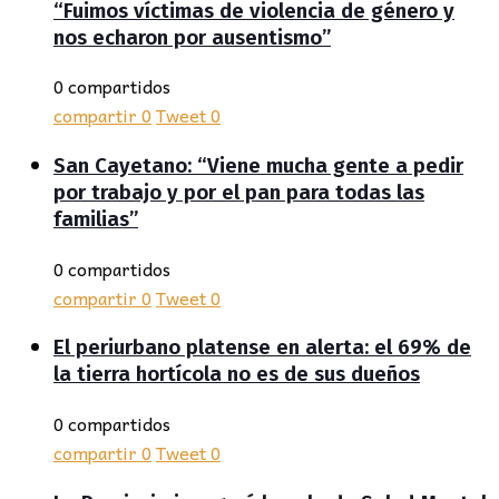
“Fuimos víctimas de violencia de género y
nos echaron por ausentismo”
0 compartidos
compartir
0
Tweet
0
San Cayetano: “Viene mucha gente a pedir
por trabajo y por el pan para todas las
familias”
0 compartidos
compartir
0
Tweet
0
El periurbano platense en alerta: el 69% de
la tierra hortícola no es de sus dueños
0 compartidos
compartir
0
Tweet
0