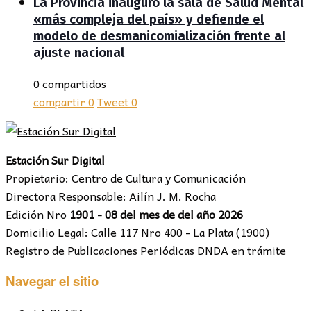
La Provincia inauguró la sala de Salud Mental
«más compleja del país» y defiende el
modelo de desmanicomialización frente al
ajuste nacional
0 compartidos
compartir
0
Tweet
0
Estación Sur Digital
Propietario: Centro de Cultura y Comunicación
Directora Responsable: Ailín J. M. Rocha
Edición Nro
1901 - 08 del mes de del año 2026
Domicilio Legal: Calle 117 Nro 400 - La Plata (1900)
Registro de Publicaciones Periódicas DNDA en trámite
Navegar el sitio