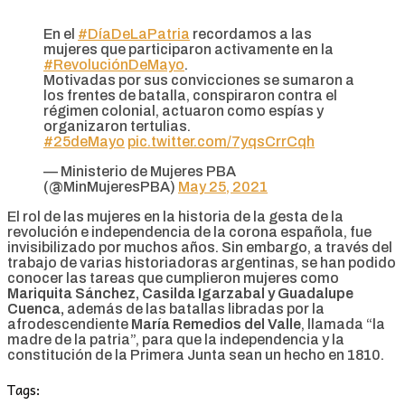
En el
#DíaDeLaPatria
recordamos a las
mujeres que participaron activamente en la
#RevoluciónDeMayo
.
Motivadas por sus convicciones se sumaron a
los frentes de batalla, conspiraron contra el
régimen colonial, actuaron como espías y
organizaron tertulias.
#25deMayo
pic.twitter.com/7yqsCrrCqh
— Ministerio de Mujeres PBA
(@MinMujeresPBA)
May 25, 2021
El rol de las mujeres en la historia de la gesta de la
revolución e independencia de la corona española, fue
invisibilizado por muchos años. Sin embargo, a través del
trabajo de varias historiadoras argentinas, se han podido
conocer las tareas que cumplieron mujeres como
Mariquita Sánchez, Casilda Igarzabal y Guadalupe
Cuenca,
además de las batallas libradas por la
afrodescendiente
María Remedios del Valle
, llamada “la
madre de la patria”, para que la independencia y la
constitución de la Primera Junta sean un hecho en 1810.
Tags: