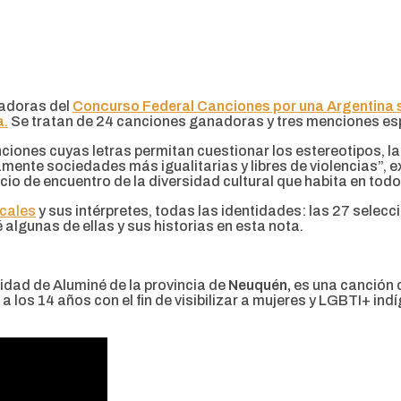
adoras del
Concurso Federal Canciones por una Argentina s
a
.
Se tratan de 24 canciones ganadoras y tres menciones es
nciones cuyas letras permitan cuestionar los estereotipos, l
ente sociedades más igualitarias y libres de violencias”, exp
o de encuentro de la diversidad cultural que habita en todo e
cales
y sus intérpretes, todas las identidades: las 27 selec
algunas de ellas y sus historias en esta nota.
lidad de Aluminé de la provincia de
Neuquén,
es una canción c
ó a los 14 años con el fin de visibilizar a mujeres y LGBTI+ 