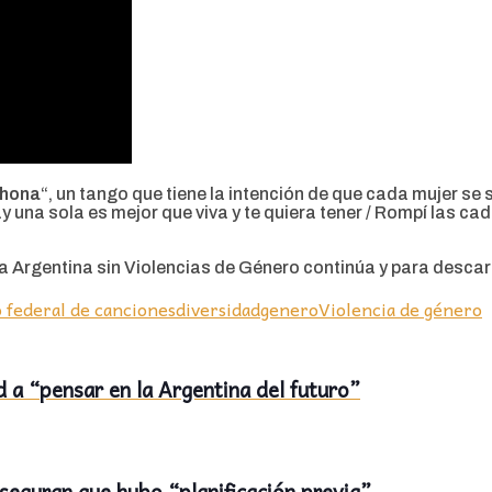
chona
“, un tango que tiene la intención de que cada mujer se 
una sola es mejor que viva y te quiera tener / Rompí las cad
na Argentina sin Violencias de Género continúa y para desca
 federal de canciones
diversidad
genero
Violencia de género
d a “pensar en la Argentina del futuro”
seguran que hubo “planificación previa”