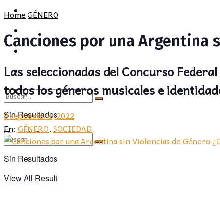
POLÍTICA
PROVINCIA
Home
GÉNERO
SOCIEDAD
POLÍTICA
Canciones por una Argentina s
CULTURA
SOCIEDAD
Las seleccionadas del Concurso Federal
OPINIÓN
CULTURA
todos los géneros musicales e identidad
OPINIÓN
8 septiembre, 2022
Sin Resultados
En:
GÉNERO
,
SOCIEDAD
View All Result
Sin Resultados
View All Result