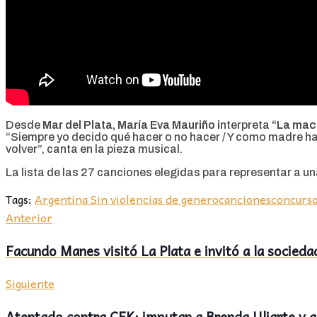
Desde
Mar del Plata, María Eva Mauriño i
nterpreta
“La ma
“Siempre yo decido qué hacer o no hacer / Y como madre hay 
volver”, canta en la pieza musical.
La lista de las 27 canciones elegidas para representar a u
Tags:
Argentina Sin violencias de genero
canciones
concurso
Anterior
Facundo Manes visitó La Plata e invitó a la socieda
Siguiente
Atentado contra CFK: imputan a Brenda Uliarte y a