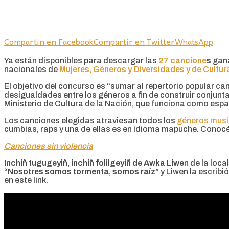
Compartin en Facebook
Compartir en Twitter
WhatsApp
Ya están disponibles para descargar las
27 cancione
s
gan
nacionales de
Mujeres, Géneros y Diversidades y de Cultur
El objetivo del concurso es “sumar al repertorio popular ca
desigualdades entre los géneros a fin de construir conjuntam
Ministerio de Cultura de la Nación, que funciona como espaci
Los canciones elegidas atraviesan todos los
géneros musi
cumbias, raps y una de ellas es en idioma mapuche. Conocé 
Canciones sin violencia
Inchiñ tugugeyiñ, inchiñ folilgeyiñ de Awka Liwe
n de la loca
“Nosotres somos tormenta, somos raíz”
y Liwen la escribi
en este link.