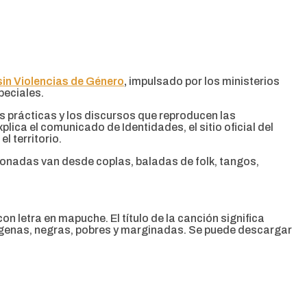
in Violencias de Género
,
impulsado por los ministerios
peciales.
as prácticas y los discursos que reproducen las
lica el comunicado de Identidades, el sitio oficial del
l territorio.
cionadas van desde coplas, baladas de folk, tangos,
on letra en mapuche. El título de la canción significa
indígenas, negras, pobres y marginadas. Se puede descargar