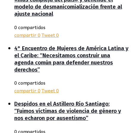
modelo de desmanicomialización frente al
ajuste nacional
0 compartidos
compartir
0
Tweet
0
4° Encuentro de Mujeres de América Latina y
el Caribe: “Necesitamos construir una
agenda común para defender nuestros
derechos”
0 compartidos
compartir
0
Tweet
0
Despidos en el Astillero Río Santiago:
“Fuimos víctimas de violencia de género y
nos echaron por ausentismo”
0 compartidos