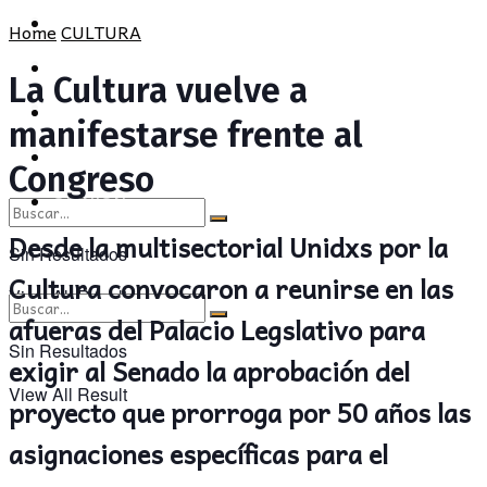
POLÍTICA
PROVINCIA
Home
CULTURA
SOCIEDAD
POLÍTICA
La Cultura vuelve a
CULTURA
SOCIEDAD
manifestarse frente al
OPINIÓN
CULTURA
Congreso
OPINIÓN
Desde la multisectorial Unidxs por la
Sin Resultados
Cultura convocaron a reunirse en las
View All Result
afueras del Palacio Legslativo para
Sin Resultados
exigir al Senado la aprobación del
View All Result
proyecto que prorroga por 50 años las
asignaciones específicas para el