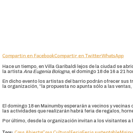
Compartin en Facebook
Compartir en Twitter
WhatsApp
Hace un tiempo, en Villa Garibaldi lejos de la ciudad se abri
la artista
Ana Eugenia Bologna
, el domingo 18 de 16 a 21 ho
En dicho evento los artistas del barrio podrán ofrecer sus
la organización, “la propuesta no apunta sólo a las ventas,
El domingo 18 en Mainumby esperarán a vecinos y vecinas d
las actividades que realizarán habrá feria de regalos, horn
Por último, desde la organización invitan a los visitantes a 
Tags:
Casa Abierta
Casa Cultural
Feria
Feria sustentable
Main