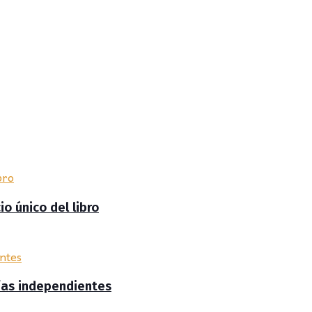
io único del libro
rías independientes