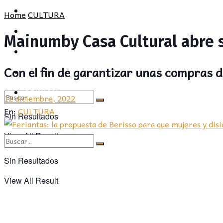
POLÍTICA
PROVINCIA
Home
CULTURA
SOCIEDAD
POLÍTICA
Mainumby Casa Cultural abre s
CULTURA
SOCIEDAD
Con el fin de garantizar unas compras d
OPINIÓN
CULTURA
OPINIÓN
12 diciembre, 2022
En:
CULTURA
Sin Resultados
View All Result
Sin Resultados
View All Result