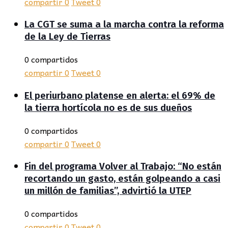
compartir
0
Tweet
0
La CGT se suma a la marcha contra la reforma
de la Ley de Tierras
0 compartidos
compartir
0
Tweet
0
El periurbano platense en alerta: el 69% de
la tierra hortícola no es de sus dueños
0 compartidos
compartir
0
Tweet
0
Fin del programa Volver al Trabajo: “No están
recortando un gasto, están golpeando a casi
un millón de familias”, advirtió la UTEP
0 compartidos
compartir
0
Tweet
0