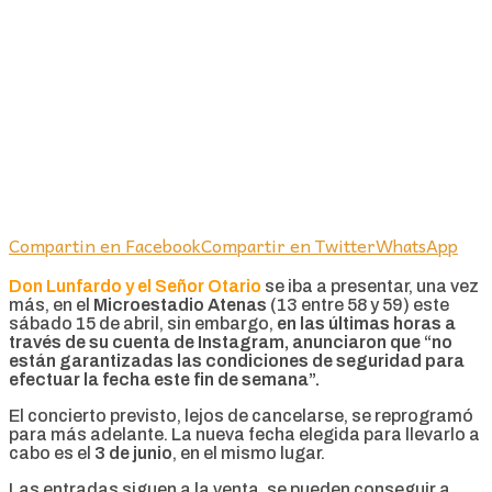
Compartin en Facebook
Compartir en Twitter
WhatsApp
Don Lunfardo y el Señor Otario
se iba a presentar, una vez
más, en el
Microestadio Atenas
(13 entre 58 y 59) este
sábado 15 de abril, sin embargo,
en las últimas horas a
través de
su cuenta de Instagram,
anunciaron que “no
están garantizadas las condiciones de seguridad para
efectuar la fecha este fin de semana”.
El concierto previsto, lejos de cancelarse, se reprogramó
para más adelante. La nueva fecha elegida para llevarlo a
cabo es el
3 de junio
, en el mismo lugar.
Las entradas siguen a la venta, se pueden conseguir a