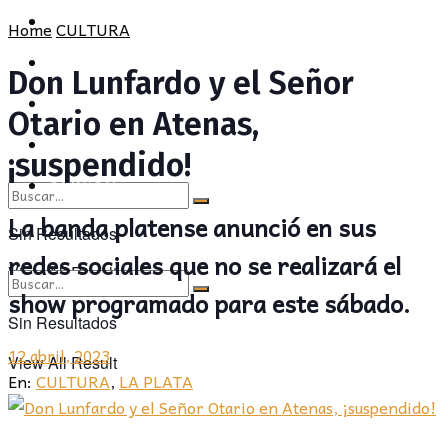
POLÍTICA
PROVINCIA
Home
CULTURA
SOCIEDAD
POLÍTICA
Don Lunfardo y el Señor
CULTURA
SOCIEDAD
Otario en Atenas,
OPINIÓN
CULTURA
¡suspendido!
OPINIÓN
La banda platense anunció en sus
Sin Resultados
redes sociales que no se realizará el
View All Result
show programado para este sábado.
Sin Resultados
12 abril, 2023
View All Result
En:
CULTURA
,
LA PLATA