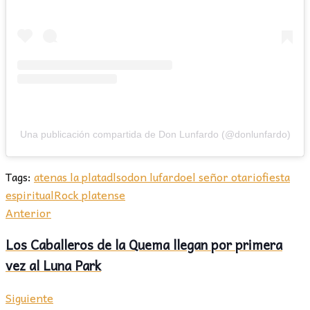
Una publicación compartida de Don Lunfardo (@donlunfardo)
Tags:
atenas la plata
dlso
don lufardo
el señor otario
fiesta
espiritual
Rock platense
Anterior
Los Caballeros de la Quema llegan por primera
vez al Luna Park
Siguiente