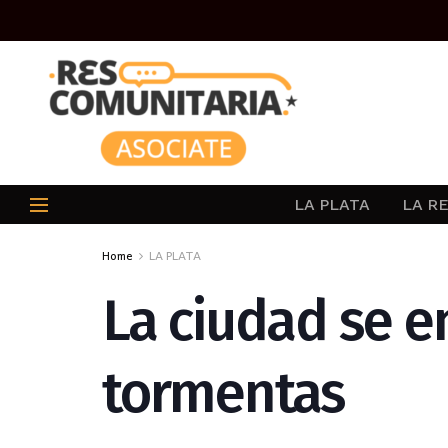
LA PLATA
LA R
Home
LA PLATA
La ciudad se e
tormentas