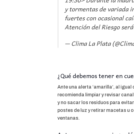
19:30> Durante la madru
y tormentas de variada i
fuertes con ocasional caí
Atención del Riesgo se
— Clima La Plata (@Cli
¿Qué debemos tener en cuen
Ante una alerta ‘amarilla’, al igua
recomienda limpiar y revisar cana
y no sacar los residuos para evita
postes de luz y retirar macetas u 
ventanas.