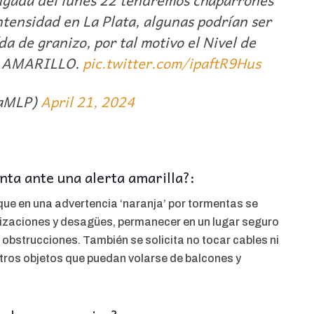
gada del lunes 22 tendremos chaparrones
ntensidad en La Plata, algunas podrían ser
da de granizo, por tal motivo el Nivel de
rá AMARILLO.
pic.twitter.com/ipaftR9Hus
maMLP)
April 21, 2024
ta ante una alerta amarilla?:
l que en una advertencia ‘naranja’ por tormentas se
lizaciones y desagües, permanecer en un lugar seguro
r obstrucciones. También se solicita no tocar cables ni
otros objetos que puedan volarse de balcones y