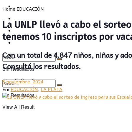
POLÍTICA
PROVINCIA
Home
EDUCACIÓN
SOCIEDAD
POLÍTICA
La UNLP llevó a cabo el sorteo
CULTURA
SOCIEDAD
tenemos 10 inscriptos por vac
OPINIÓN
CULTURA
Con un total de 4.847 niños, niñas y adol
OPINIÓN
Consultá los resultados.
Sin Resultados
View All Result
5 noviembre, 2024
En:
EDUCACIÓN
,
LA PLATA
Sin Resultados
View All Result