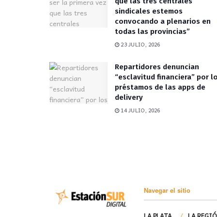
que las tres centrales
sindicales estemos
convocando a plenarios en
todas las provincias”
23 JULIO, 2026
Repartidores denuncian
“esclavitud financiera” por l
préstamos de las apps de
delivery
14 JULIO, 2026
Navegar el sitio
LA PLATA
LA REGI