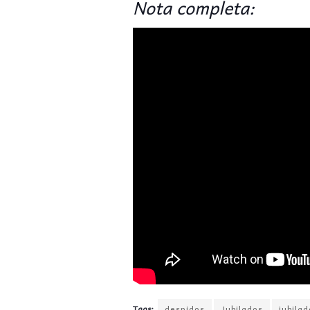
Nota completa:
Tags:
despidos
Jubilados
jubilad