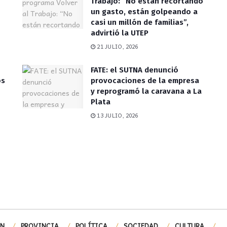
Trabajo: “No están recortando
un gasto, están golpeando a
casi un millón de familias”,
advirtió la UTEP
21 JULIO, 2026
FATE: el SUTNA denunció
os
provocaciones de la empresa
y reprogramó la caravana a La
Plata
13 JULIO, 2026
ÓN
PROVINCIA
POLÍTICA
SOCIEDAD
CULTURA