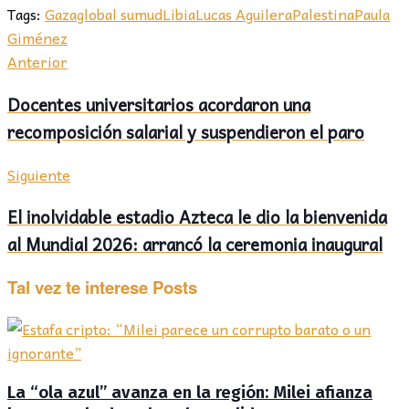
Tags:
Gaza
global sumud
Libia
Lucas Aguilera
Palestina
Paula
Giménez
Anterior
Docentes universitarios acordaron una
recomposición salarial y suspendieron el paro
Siguiente
El inolvidable estadio Azteca le dio la bienvenida
al Mundial 2026: arrancó la ceremonia inaugural
Tal vez te interese
Posts
La “ola azul” avanza en la región: Milei afianza