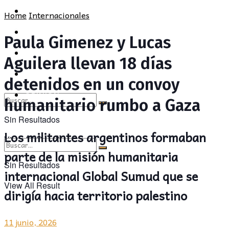
POLÍTICA
PROVINCIA
Home
Internacionales
SOCIEDAD
POLÍTICA
Paula Gimenez y Lucas
CULTURA
SOCIEDAD
Aguilera llevan 18 días
OPINIÓN
CULTURA
detenidos en un convoy
OPINIÓN
humanitario rumbo a Gaza
Sin Resultados
Los militantes argentinos formaban
View All Result
parte de la misión humanitaria
Sin Resultados
internacional Global Sumud que se
View All Result
dirigía hacia territorio palestino
11 junio, 2026